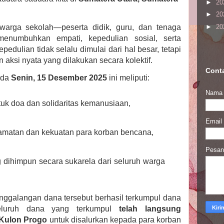
►
20
►
20
h warga sekolah—peserta didik, guru, dan tenaga
►
20
menumbuhkan empati, kepedulian sosial, serta
pedulian tidak selalu dimulai dari hal besar, tetapi
n aksi nyata yang dilakukan secara kolektif.
Cont
ada
Senin, 15 Desember 2025
ini meliputi:
Nama
uk doa dan solidaritas kemanusiaan,
Email
amatan dan kekuatan para korban bencana,
Pesa
 dihimpun secara sukarela dari seluruh warga
enggalangan dana tersebut berhasil terkumpul dana
eluruh dana yang terkumpul
telah langsung
Kulon Progo
untuk disalurkan kepada para korban