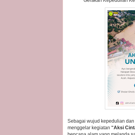
Gerakan Kepedulian K
Sebagai wujud kepedulian da
menggelar kegiatan
“Aksi Cin
bencana alam yang melanda sa