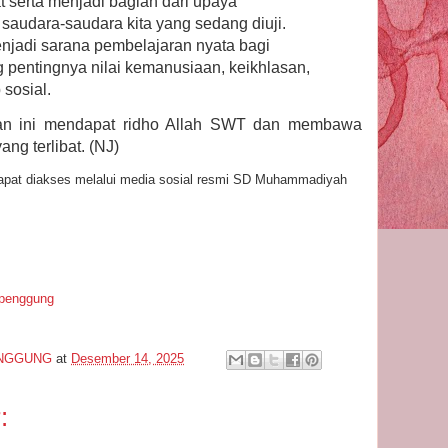
 serta menjadi bagian dari upaya
audara-saudara kita yang sedang diuji.
enjadi sarana pembelajaran nyata bagi
ng pentingnya nilai kemanusiaan, keikhlasan,
sosial.
an ini mendapat ridho Allah SWT dan membawa
ng terlibat. (NJ)
dapat diakses melalui media sosial resmi SD Muhammadiyah
penggung
NGGUNG
at
Desember 14, 2025
: