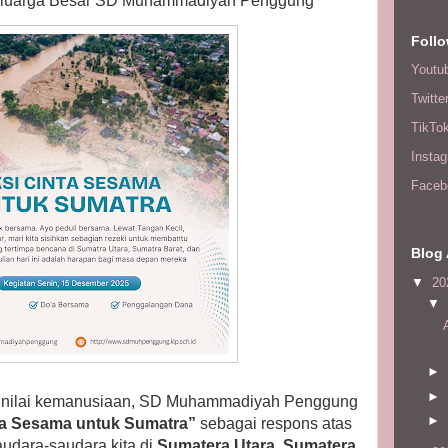
eluarga Besar SD Muhammadiyah Penggung
Foll
Youtu
Twitte
TikTo
Insta
Faceb
Blog 
▼
20
▼
►
►
n nilai kemanusiaan, SD Muhammadiyah Penggung
►
ta Sesama untuk Sumatra”
sebagai respons atas
udara-saudara kita di
Sumatera Utara, Sumatera