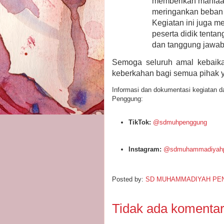
memberikan manfaat
meringankan beban s
Kegiatan ini juga m
peserta didik tenta
dan tanggung jawab 
Semoga seluruh amal kebaik
keberkahan bagi semua pihak ya
Informasi dan dokumentasi kegiatan 
Penggung:
TikTok:
@sdmuhpenggung
Instagram:
@sdmuhammadiyah
Posted by:
SD MUHAMMADIYAH PE
Tidak ada komentar