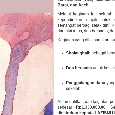
Barat, dan Aceh
.
Melalui kegiatan ini, seluru
kependidikan—diajak untuk 
semangat berbagi sejak dini. Ke
dari niat tulus, doa bersama, da
Kegiatan yang dilaksanakan p
Sholat ghaib
sebagai bent
Doa bersama
untuk kesel
Penggalangan dana
yang
sekolah.
Alhamdulillah, dari kegiatan p
sebesar
Rp1.330.000,00
. S
disetorkan kepada LAZISMU 