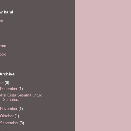
ow kami
be
r
k
gram
ook
Archive
25
(6)
Desember
(1)
Aksi Cinta Sesama untuk
Sumatera
November
(1)
Oktober
(1)
September
(3)