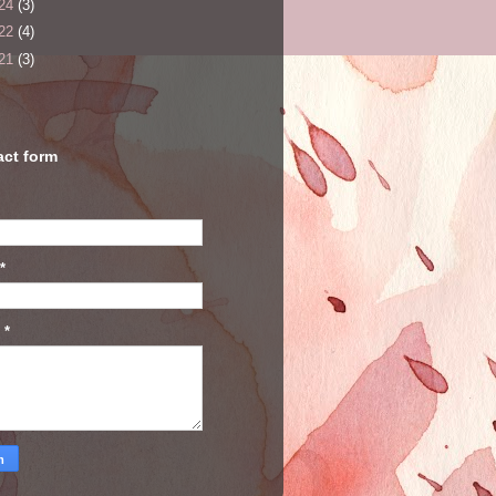
24
(3)
22
(4)
21
(3)
act form
*
n
*